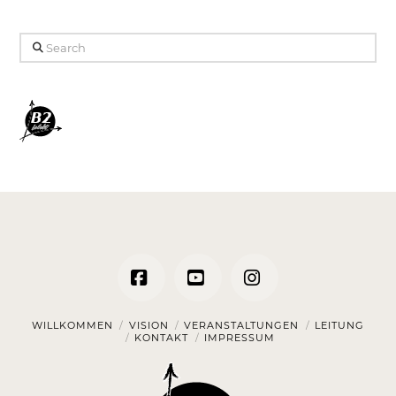
Search
Facebook
YouTube
Instagram
WILLKOMMEN
VISION
VERANSTALTUNGEN
LEITUNG
KONTAKT
IMPRESSUM